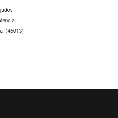
gados
alencia
ia
(46013)