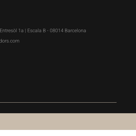
Entresòl 1a | Escala B - 08014 Barcelona
dors.com