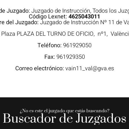
 de Juzgado:
Juzgado de Instrucción
,
Todos los Juz
Código Lexnet:
4625043011
e del Juzgado:
Juzgado de Instrucción Nº 11 de V
:
Plaza
PLAZA DEL TURNO DE OFICIO,
nº1,
Valènc
Teléfono:
961929050
Fax:
961929350
Correo electrónico:
vain11_val@gva.es
¿No es este el juzgado que estás buscando?
Buscador de Juzgados