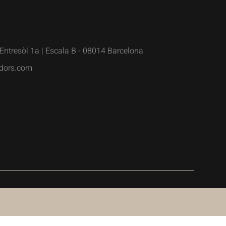
Entresòl 1a | Escala B - 08014 Barcelona
dors.com