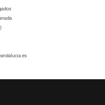
gados
ranada
)
eandalucia.es