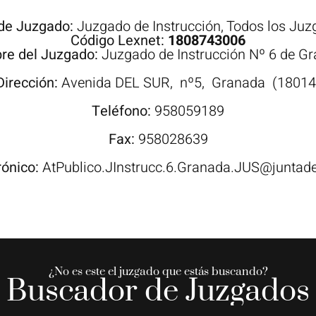
 de Juzgado:
Juzgado de Instrucción
,
Todos los Juz
Código Lexnet:
1808743006
re del Juzgado:
Juzgado de Instrucción Nº 6 de G
Dirección:
Avenida
DEL SUR,
nº5,
Granada
(18014
Teléfono:
958059189
Fax:
958028639
rónico:
AtPublico.JInstrucc.6.Granada.JUS@juntad
¿No es este el juzgado que estás buscando?
Buscador de Juzgados