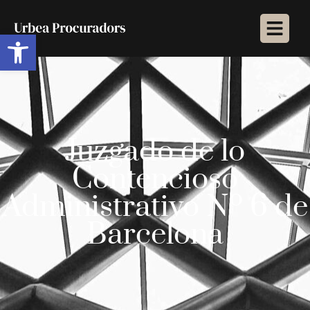
Abrir barra de herramientas
Juzgado de lo
Contencioso
Administrativo Nº 6 de
Barcelona