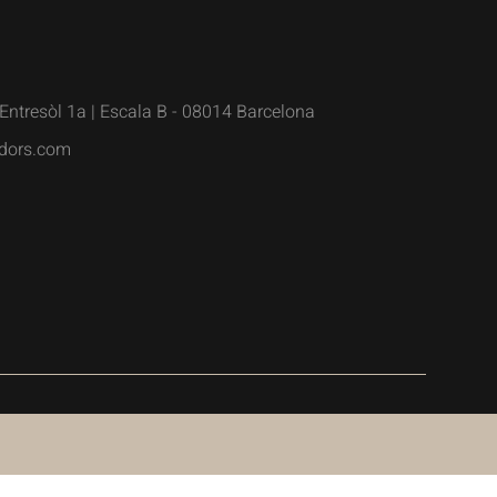
Entresòl 1a | Escala B - 08014 Barcelona
dors.com