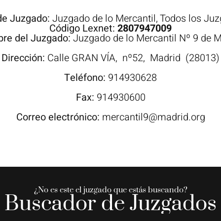
de Juzgado:
Juzgado de lo Mercantil
,
Todos los Ju
Código Lexnet:
2807947009
re del Juzgado:
Juzgado de lo Mercantil Nº 9 de 
Dirección:
Calle
GRAN VÍA,
nº52,
Madrid
(28013)
Teléfono:
914930628
Fax:
914930600
Correo electrónico:
mercantil9@madrid.org
¿No es este el juzgado que estás buscando?
Buscador de Juzgados