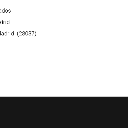
ados
drid
adrid
(28037)