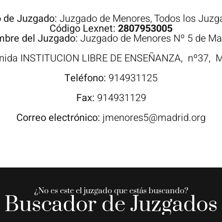
o de Juzgado:
Juzgado de Menores
,
Todos los Juzg
Código Lexnet:
2807953005
bre del Juzgado:
Juzgado de Menores Nº 5 de Ma
nida
INSTITUCION LIBRE DE ENSEÑANZA,
nº37,
M
Teléfono:
914931125
Fax:
914931129
Correo electrónico:
jmenores5@madrid.org
¿No es este el juzgado que estás buscando?
Buscador de Juzgados