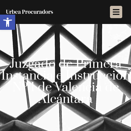
Abrir barra de herramientas
Juzgado de Primera
Instancia e Instrucción
Nº 1 de Valencia de
Alcántara