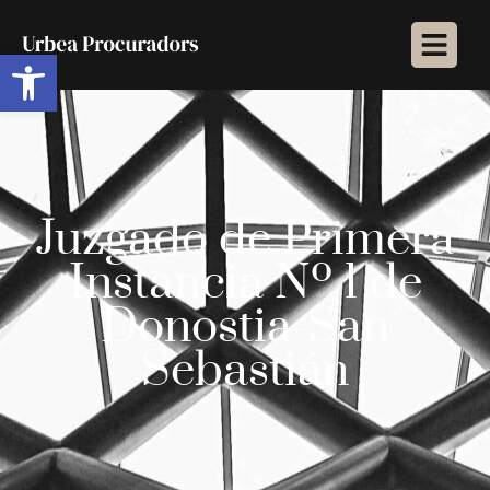
Abrir barra de herramientas
Juzgado de Primera
Instancia Nº 1 de
Donostia-San
Sebastián