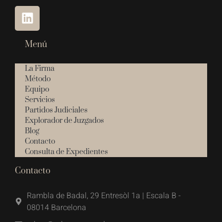
Menú
La Firma
Método
Equipo
Servicios
Partidos Judiciales
Explorador de Juzgados
Blog
Contacto
Consulta de Expedientes
Contacto
Rambla de Badal, 29 Entresòl 1a | Escala B -
08014 Barcelona