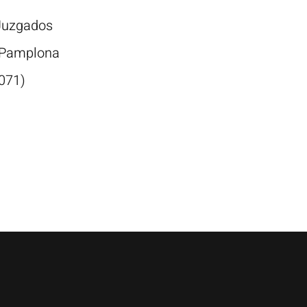
Juzgados
e Pamplona
071)