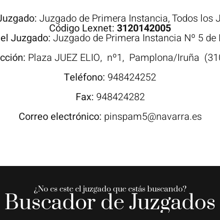
 Juzgado:
Juzgado de Primera Instancia
,
Todos los 
Código Lexnet:
3120142005
el Juzgado:
Juzgado de Primera Instancia Nº 5 d
ección:
Plaza
JUEZ ELIO,
nº1,
Pamplona/Iruña
(31
Teléfono:
948424252
Fax:
948424282
Correo electrónico:
pinspam5@navarra.es
¿No es este el juzgado que estás buscando?
Buscador de Juzgados