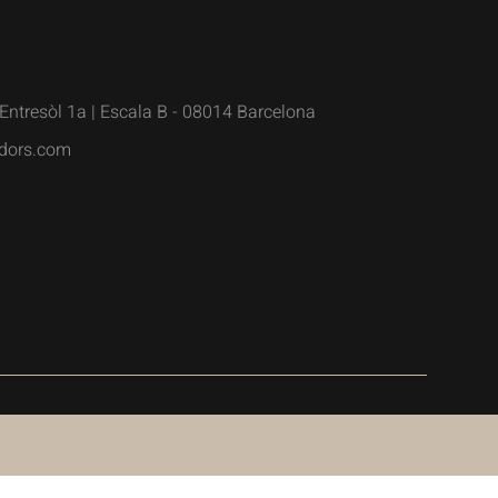
Entresòl 1a | Escala B - 08014 Barcelona
dors.com