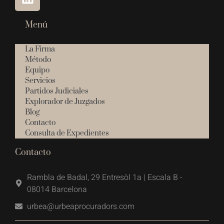
Menú
La Firma
Método
Equipo
Servicios
Partidos Judiciales
Explorador de Juzgados
Blog
Contacto
Consulta de Expedientes
Contacto
Rambla de Badal, 29 Entresòl 1a | Escala B -
08014 Barcelona
urbea@urbeaprocuradors.com