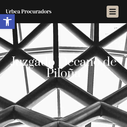
Abrir barra de herramientas
Juzgado Decano de
Piloña