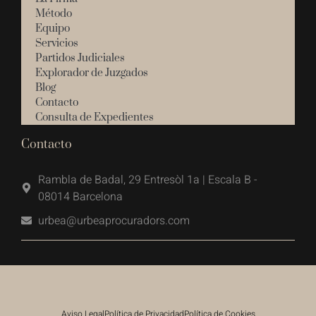
Método
Equipo
Servicios
Partidos Judiciales
Explorador de Juzgados
Blog
Contacto
Consulta de Expedientes
Contacto
Rambla de Badal, 29 Entresòl 1a | Escala B -
08014 Barcelona
urbea@urbeaprocuradors.com
Aviso Legal
Política de Privacidad
Política de Cookies