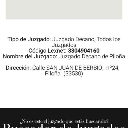
Tipo de Juzgado:
Juzgado Decano
,
Todos los
Juzgados
Código Lexnet:
3304904160
Nombre del Juzgado:
Juzgado Decano de Piloña
Dirección:
Calle
SAN JUAN DE BERBIO,
nº24,
Piloña
(33530)
¿No es este el juzgado que estás buscando?