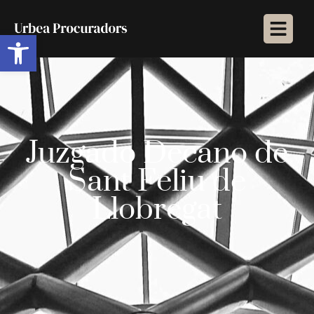
Abrir barra de herramientas
Juzgado Decano de
Sant Feliu de
Llobregat