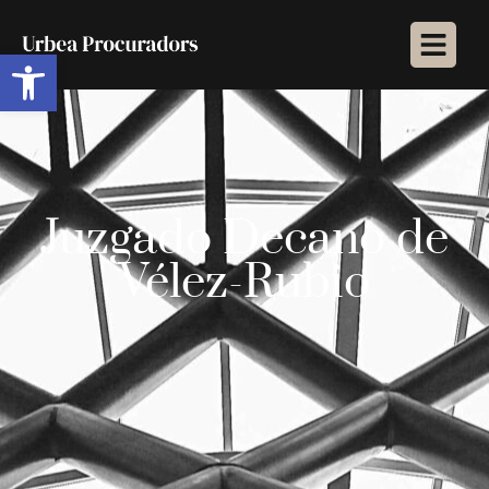
Abrir barra de herramientas
Juzgado Decano de
Vélez-Rubio