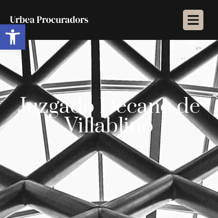
Abrir barra de herramientas
Juzgado Decano de
Villablino