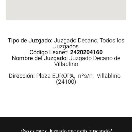
Tipo de Juzgado:
Juzgado Decano
,
Todos los
Juzgados
Código Lexnet:
2420204160
Nombre del Juzgado:
Juzgado Decano de
Villablino
Dirección:
Plaza
EUROPA,
nºs/n,
Villablino
(24100)
¿No es este el juzgado que estás buscando?