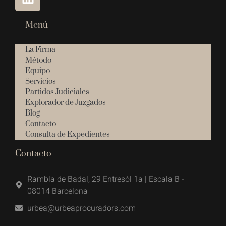
Menú
La Firma
Método
Equipo
Servicios
Partidos Judiciales
Explorador de Juzgados
Blog
Contacto
Consulta de Expedientes
Contacto
Rambla de Badal, 29 Entresòl 1a | Escala B -
08014 Barcelona
urbea@urbeaprocuradors.com