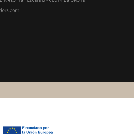
Entresòl 1a | Escala B - 08014 Barcelona
dors.com