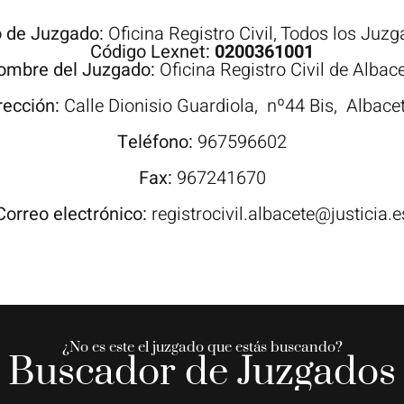
o de Juzgado:
Oficina Registro Civil
,
Todos los Juzg
Código Lexnet:
0200361001
ombre del Juzgado:
Oficina Registro Civil de Albac
rección:
Calle
Dionisio Guardiola,
nº44 Bis,
Albac
Teléfono:
967596602
Fax:
967241670
Correo electrónico:
registrocivil.albacete@justicia.e
¿No es este el juzgado que estás buscando?
Buscador de Juzgados