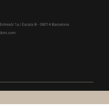
Entresòl 1a | Escala B - 08014 Barcelona
dors.com