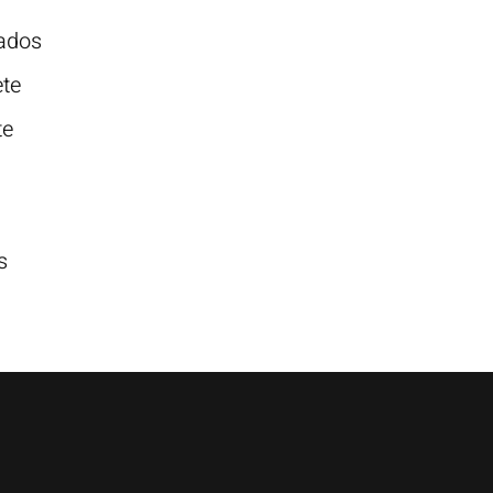
ados
ete
ete
s