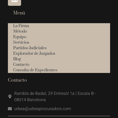
Menú
La Firma
Método
Equipo
Servicios
Partidos Judiciales
Explorador de Juzgados
Blog
Contacto
Consulta de Expedientes
Contacto
Rambla de Badal, 29 Entresòl 1a | Escala B -
08014 Barcelona
urbea@urbeaprocuradors.com