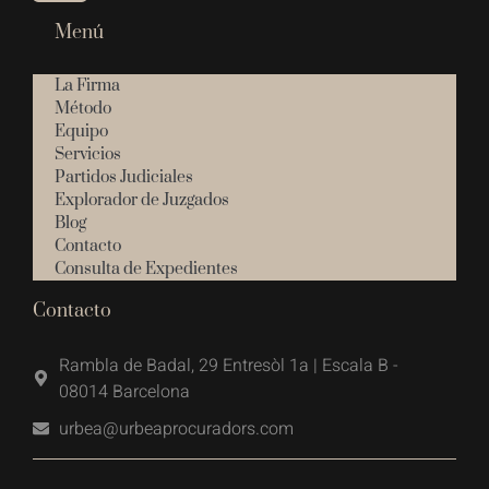
Menú
La Firma
Método
Equipo
Servicios
Partidos Judiciales
Explorador de Juzgados
Blog
Contacto
Consulta de Expedientes
Contacto
Rambla de Badal, 29 Entresòl 1a | Escala B -
08014 Barcelona
urbea@urbeaprocuradors.com