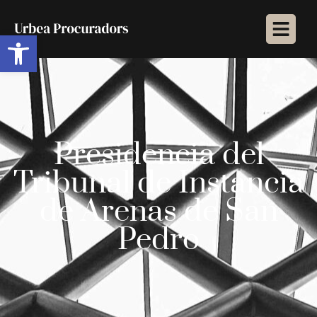
Abrir barra de herramientas
Presidencia del
Tribunal de Instancia
de Arenas de San
Pedro