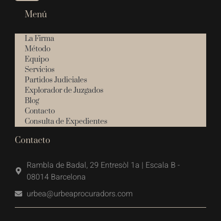
Menú
La Firma
Método
Equipo
Servicios
Partidos Judiciales
Explorador de Juzgados
Blog
Contacto
Consulta de Expedientes
Contacto
Rambla de Badal, 29 Entresòl 1a | Escala B -
08014 Barcelona
urbea@urbeaprocuradors.com