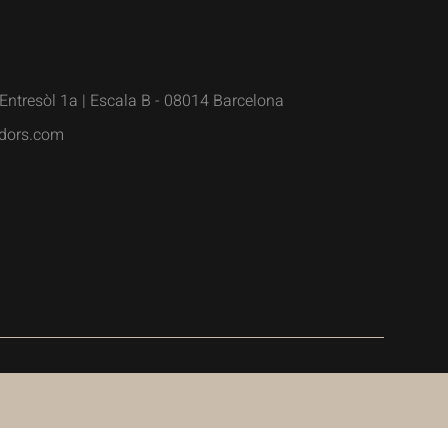
Entresòl 1a | Escala B - 08014 Barcelona
dors.com