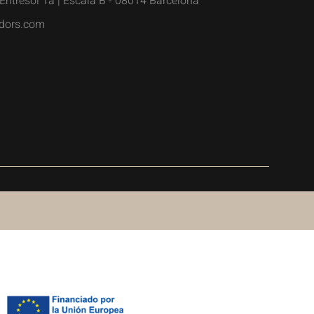
Entresòl 1a | Escala B - 08014 Barcelona
dors.com