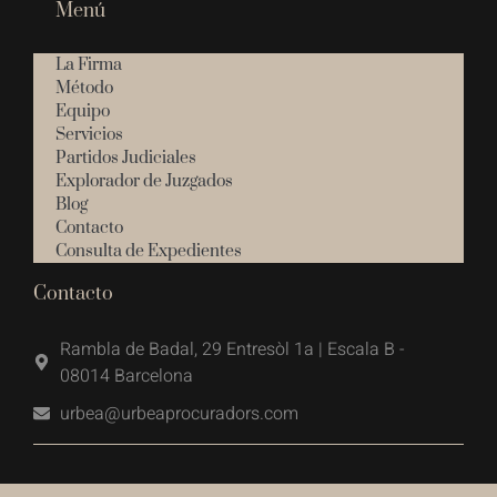
Menú
La Firma
Método
Equipo
Servicios
Partidos Judiciales
Explorador de Juzgados
Blog
Contacto
Consulta de Expedientes
Contacto
Rambla de Badal, 29 Entresòl 1a | Escala B -
08014 Barcelona
urbea@urbeaprocuradors.com