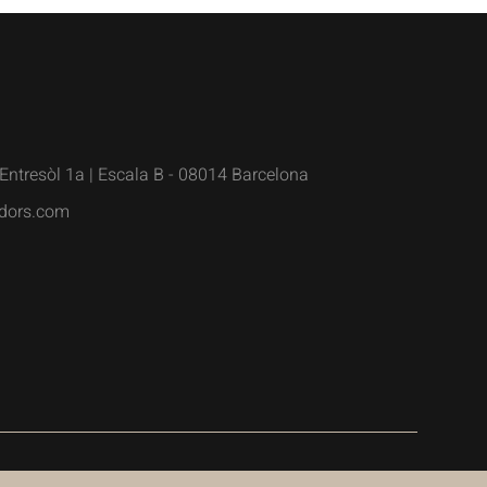
Entresòl 1a | Escala B - 08014 Barcelona
dors.com