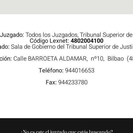
 Juzgado:
Todos los Juzgados
,
Tribunal Superior de
Código Lexnet:
4802004100
ado:
Sala de Gobierno del Tribunal Superior de Just
ción:
Calle
BARROETA ALDAMAR,
nº10,
Bilbao
(4
Teléfono:
944016653
Fax:
944233780
¿No es este el juzgado que estás buscando?