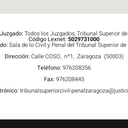
 Juzgado:
Todos los Juzgados
,
Tribunal Superior de
Código Lexnet:
5029731000
ado:
Sala de lo Civil y Penal del Tribunal Superior d
Dirección:
Calle
COSO,
nº1,
Zaragoza
(50003)
Teléfono:
976208356
Fax:
976208445
trónico:
tribunalsuperiorcivil-penalzaragoza@justic