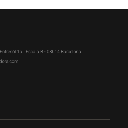
Entresòl 1a | Escala B - 08014 Barcelona
dors.com