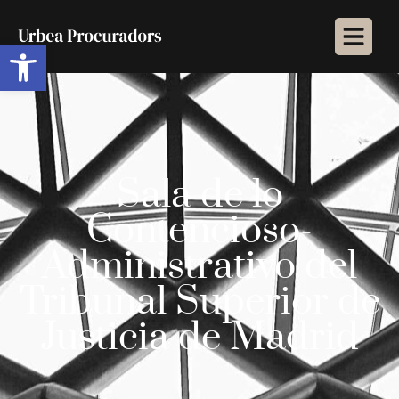
Abrir barra de herramientas
Sala de lo
Contencioso-
Administrativo del
Tribunal Superior de
Justicia de Madrid