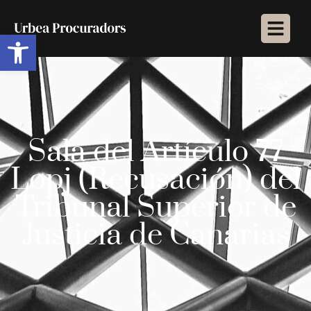
Abrir barra de herramientas
Sala del Artículo 77
Lopj (Recusación) del
Tribunal Superior de
Justicia de Canarias