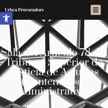
Abrir barra de herramientas
Sala del Artículo 78 del
Tribunal Superior de
Justicia de Asturias
(Contencioso-
Administrativo)