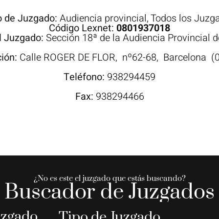
o de Juzgado:
Audiencia provincial
,
Todos los Juzg
Código Lexnet:
0801937018
l Juzgado:
Sección 18ª de la Audiencia Provincial 
ción:
Calle
ROGER DE FLOR,
nº62-68,
Barcelona
(
Teléfono:
938294459
Fax:
938294466
¿No es este el juzgado que estás buscando?
Buscador de Juzgados
uzgado
Tipo de Juzgado