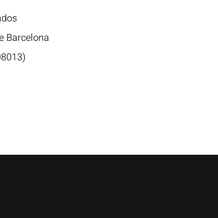
ados
de Barcelona
08013)