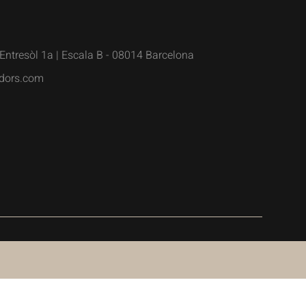
Entresòl 1a | Escala B - 08014 Barcelona
dors.com