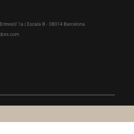
Entresòl 1a | Escala B - 08014 Barcelona
dors.com