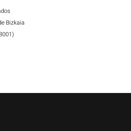
ados
de Bizkaia
8001)