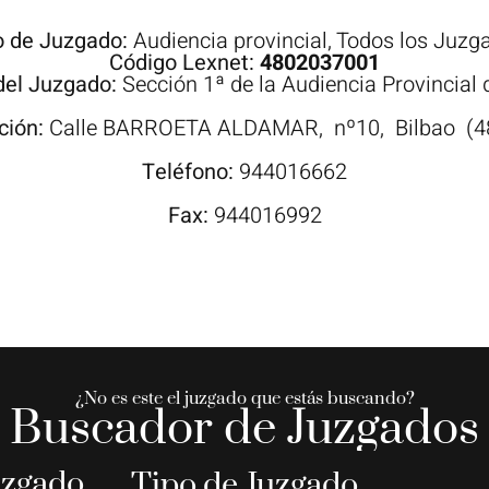
o de Juzgado:
Audiencia provincial
,
Todos los Juzg
Código Lexnet:
4802037001
el Juzgado:
Sección 1ª de la Audiencia Provincial 
ción:
Calle
BARROETA ALDAMAR,
nº10,
Bilbao
(4
Teléfono:
944016662
Fax:
944016992
¿No es este el juzgado que estás buscando?
Buscador de Juzgados
uzgado
Tipo de Juzgado