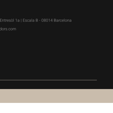
Entresòl 1a | Escala B - 08014 Barcelona
dors.com