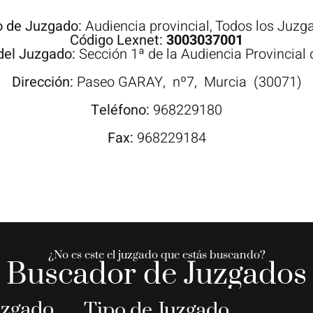
o de Juzgado:
Audiencia provincial
,
Todos los Juzg
Código Lexnet:
3003037001
del Juzgado:
Sección 1ª de la Audiencia Provincial
Dirección:
Paseo
GARAY,
nº7,
Murcia
(30071)
Teléfono:
968229180
Fax:
968229184
¿No es este el juzgado que estás buscando?
Buscador de Juzgados
uzgado
Tipo de Juzgado