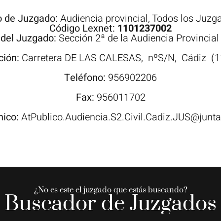
o de Juzgado:
Audiencia provincial
,
Todos los Juzg
Código Lexnet:
1101237002
del Juzgado:
Sección 2ª de la Audiencia Provincial
ción:
Carretera
DE LAS CALESAS,
nºS/N,
Cádiz
(1
Teléfono:
956902206
Fax:
956011702
nico:
AtPublico.Audiencia.S2.Civil.Cadiz.JUS@junt
¿No es este el juzgado que estás buscando?
Buscador de Juzgados