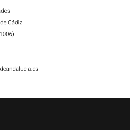
ados
 de Cádiz
1006)
adeandalucia.es