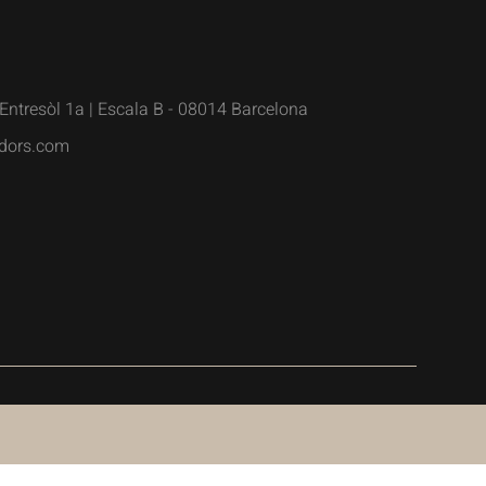
Entresòl 1a | Escala B - 08014 Barcelona
dors.com