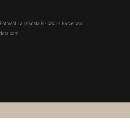
Entresòl 1a | Escala B - 08014 Barcelona
dors.com