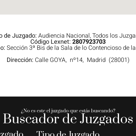
o de Juzgado:
Audiencia Nacional
,
Todos los Juzg
Código Lexnet:
2807923703
do:
Sección 3ª Bis de la Sala de lo Contencioso de l
Dirección:
Calle
GOYA,
nº14,
Madrid
(28001)
¿No es este el juzgado que estás buscando?
Buscador de Juzgados
uzgado
Tipo de Juzgado