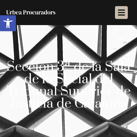
Abrir barra de herramientas
Sección 3ª de la Sala
de lo Social del
Tribunal Superior de
Justicia de Cataluña