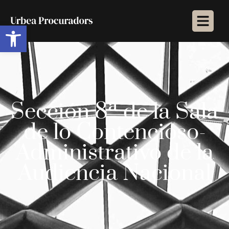
Abrir barra de herramientas
Sección 8ª de la Sala
de lo Contencioso-
Administrativo de la
Audiencia Nacional