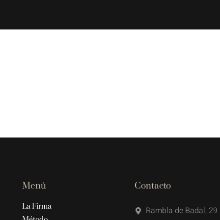
Menú
Contacto
La Firma
Rambla de Badal, 29 
Método