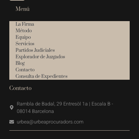
Menú
La Firma
Método
Equipo
Servicios
Partidos Judiciales
Explorador de Juzgados
Blog
Contacto
Consulta de Expedientes
Contacto
Rambla de Badal, 29 Entresòl 1a | Escala B -
08014 Barcelona
urbea@urbeaprocuradors.com