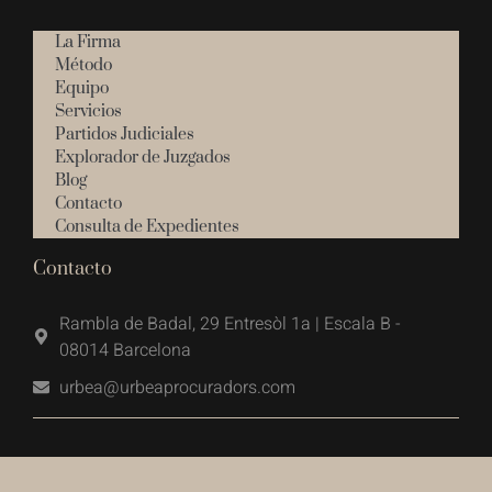
La Firma
Método
Equipo
Servicios
Partidos Judiciales
Explorador de Juzgados
Blog
Contacto
Consulta de Expedientes
Contacto
Rambla de Badal, 29 Entresòl 1a | Escala B -
08014 Barcelona
urbea@urbeaprocuradors.com