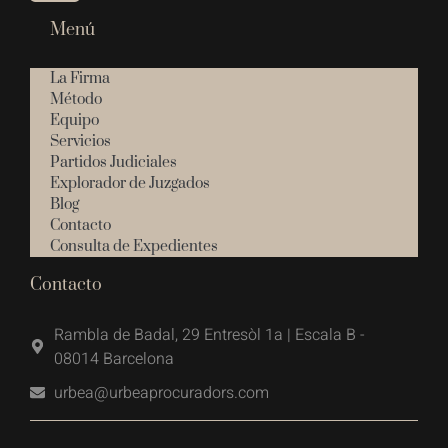
Menú
La Firma
Método
Equipo
Servicios
Partidos Judiciales
Explorador de Juzgados
Blog
Contacto
Consulta de Expedientes
Contacto
Rambla de Badal, 29 Entresòl 1a | Escala B -
08014 Barcelona
urbea@urbeaprocuradors.com