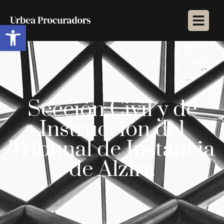
Abrir barra de herramientas
Sección Civil y de
Instrucción del
Tribunal de Instancia
de Alzira