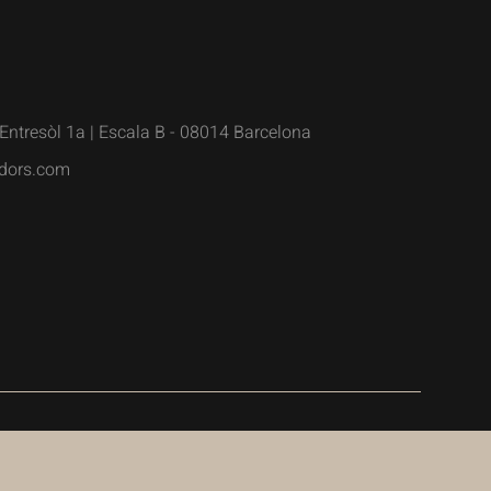
Entresòl 1a | Escala B - 08014 Barcelona
dors.com