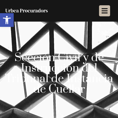
Abrir barra de herramientas
Sección Civil y de
Instrucción del
Tribunal de Instancia
de Cuéllar