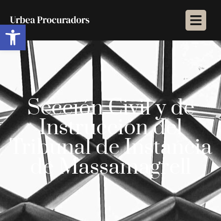
Abrir barra de herramientas
Sección Civil y de
Instrucción del
Tribunal de Instancia
de Massamagrell