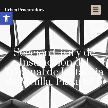
Abrir barra de herramientas
Sección Civil y de
Instrucción del
Tribunal de Instancia
de Melilla. Plaza nº 6