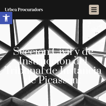
Abrir barra de herramientas
Sección Civil y de
Instrucción del
Tribunal de Instancia
de Picassent