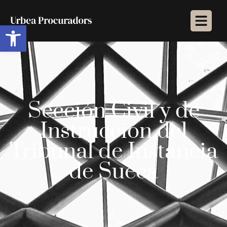
Abrir barra de herramientas
Sección Civil y de
Instrucción del
Tribunal de Instancia
de Sueca