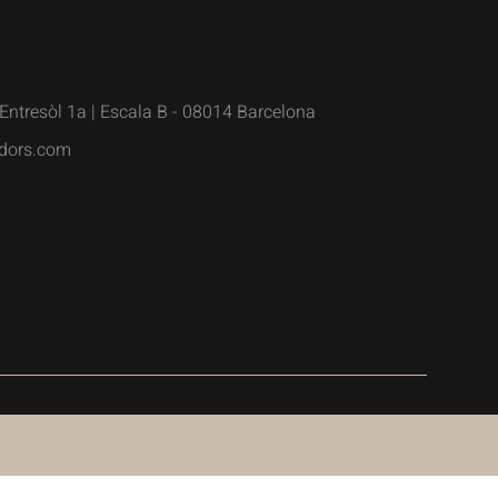
Entresòl 1a | Escala B - 08014 Barcelona
dors.com