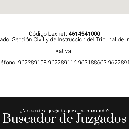
Código Lexnet:
4614541000
gado:
Sección Civil y de Instrucción del Tribunal de 
Xàtiva
léfono:
962289108 962289116 963188663 962289
¿No es este el juzgado que estás buscando?
Buscador de Juzgados