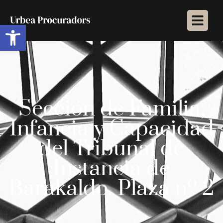
Abrir barra de herramientas
Sección de Familia,
Infancia y Capacidad
del Tribunal de
Instancia de
Barakaldo. Plaza nº 2