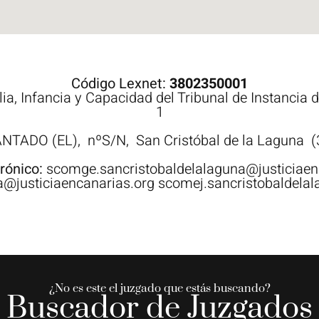
Código Lexnet:
3802350001
ia, Infancia y Capacidad del Tribunal de Instancia 
1
NTADO (EL),
nºS/N,
San Cristóbal de la Laguna
(
trónico:
scomge.sancristobaldelalaguna@justiciaen
a@justiciaencanarias.org scomej.sancristobaldelal
¿No es este el juzgado que estás buscando?
Buscador de Juzgados