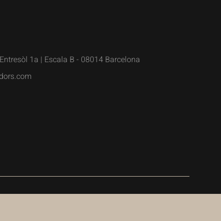
Entresòl 1a | Escala B - 08014 Barcelona
dors.com